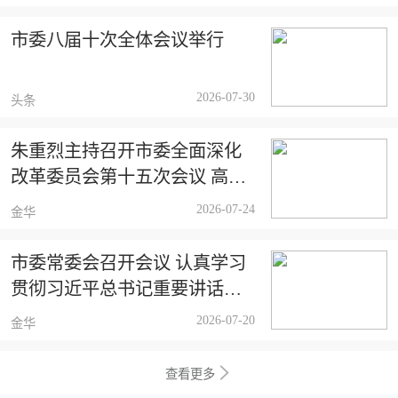
市委八届十次全体会议举行
2026-07-30
头条
朱重烈主持召开市委全面深化
改革委员会第十五次会议 高质
量发展建设共同富裕示范区推
2026-07-24
金华
进例会
市委常委会召开会议 认真学习
贯彻习近平总书记重要讲话重
要指示精神 研究部署我市下半
2026-07-20
金华
年经济社会发展等工作
查看更多