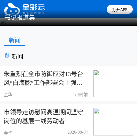
打开APP
书记报道集
新闻
新闻
朱重烈在全市防御应对13号台
风“白海豚”工作部署会上强
调：全方位发力 体系化应战 坚
金华
1小时前
决打赢防汛防台大仗硬仗
市领导走访慰问高温期间坚守
岗位的基层一线劳动者
2026-08-04
金华