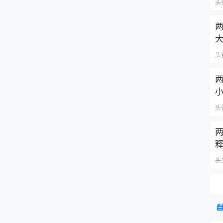
头
头
两
小
头
头