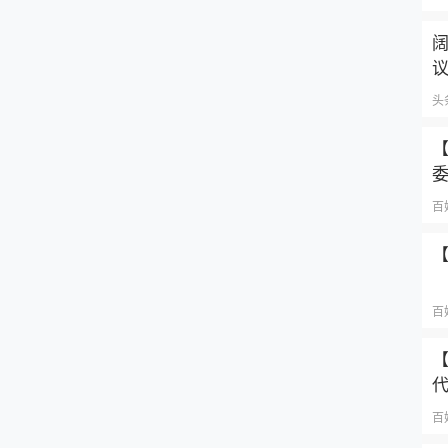
头
【
百
【
百
【
百