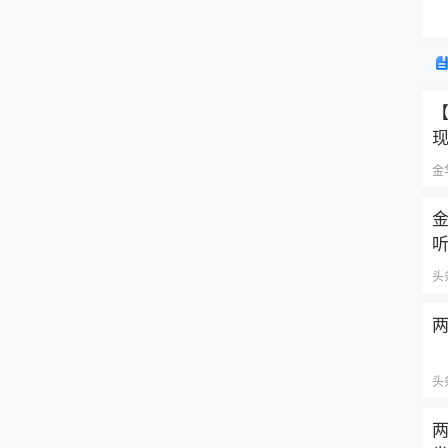
【
金
金
头
两
头
两