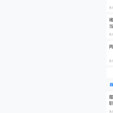
头
头
两
头
头