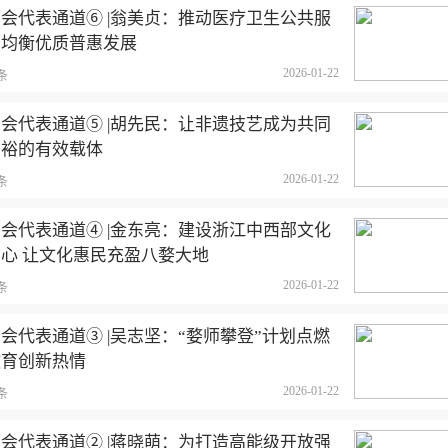
会代表通道⑥ |翁美贞：推动医疗卫生公共服
务均衡优质普惠发展
2026-01-22
条
会代表通道⑤ |胡先民：让非遗技艺成为共同
富裕的有效载体
2026-01-22
条
会代表通道④ |金东亮：建设浙江中西部文化
中心 让文化惠民充盈八婺大地
2026-01-22
条
会代表通道③ |吴志坚：“婺师攀登”计划点燃
教育创新热情
2026-01-22
条
会代表通道② |蒋晓萌：为打造高能级开放强