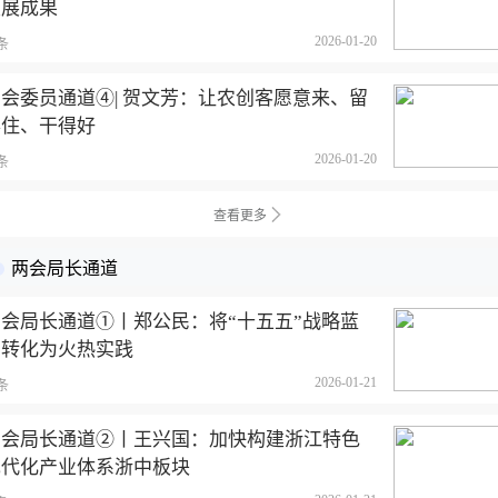
发展成果
2026-01-20
条
会委员通道④| 贺文芳：让农创客愿意来、留
得住、干得好
2026-01-20
条
查看更多
两会局长通道
两会局长通道①丨郑公民：将“十五五”战略蓝
图转化为火热实践
2026-01-21
条
两会局长通道②丨王兴国：加快构建浙江特色
现代化产业体系浙中板块