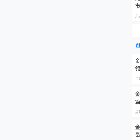
头
兰
兰
金