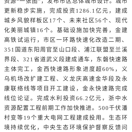
资源“一张图”，发布市区总体城市设计。城市
更新稳步实施，完成投资1286.1亿元，建成
城乡风貌样板区17个、未来社区56个、现代
化美丽城镇16个。基础设施加快完善，金建
高铁试运行，市区一环路快速化改造二期、
351国道东阳周官至山口段、浦江联盟至兰溪
界段、321省道武义段建成通车，东磐快速路
主体完工，金西快速路形象进度超60%，义
乌机场改扩建工程、义龙庆高速金华段及永
康联络线等项目开工建设，金永快速路完成
线位论证。完成水利投资66.2亿元，浙中水
资源配置工程前期工作加快推进。500千伏潘
村变等19个重大电网工程建成投用。生态环
境持续优化，中央生态环境保护督察反馈问