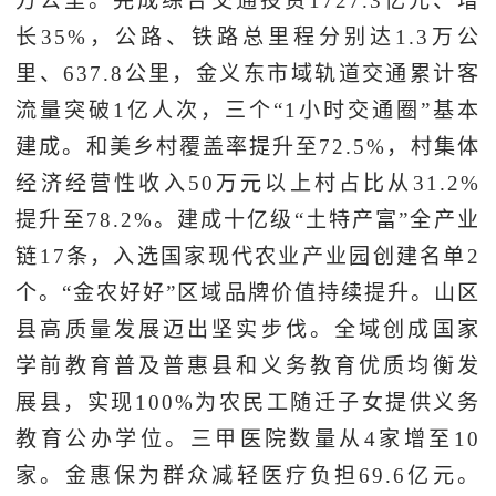
方公里。完成综合交通投资1727.3亿元、增
长35%，公路、铁路总里程分别达1.3万公
里、637.8公里，金义东市域轨道交通累计客
流量突破1亿人次，三个“1小时交通圈”基本
建成。和美乡村覆盖率提升至72.5%，村集体
经济经营性收入50万元以上村占比从31.2%
提升至78.2%。建成十亿级“土特产富”全产业
链17条，入选国家现代农业产业园创建名单2
个。“金农好好”区域品牌价值持续提升。山区
县高质量发展迈出坚实步伐。全域创成国家
学前教育普及普惠县和义务教育优质均衡发
展县，实现100%为农民工随迁子女提供义务
教育公办学位。三甲医院数量从4家增至10
家。金惠保为群众减轻医疗负担69.6亿元。