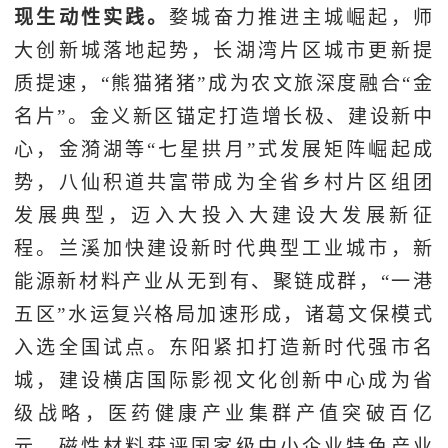
现生动性实践。
婺城奋力推进主城崛起，师
大创新城落地起势，长湖湾片区城市更新提
质提速，“熊猫猪猪”成为农文旅深度融合“金
名片”。金义新区锚定打造增长极、建设新中
心，金漪湖等“七星拱月”式发展矩阵崛起成
势，八仙积道共富带成为全省乡村片区组团
发展典型，迈入大投入大建设大发展新征
程。兰溪加快建设新时代典型工业城市，新
能源新材料产业从无到有、聚链成群，“一港
五区”水运复兴格局加速形成，诸葛文保模式
入选全国试点。东阳紧扣打造新时代强市名
城，建设横店国际影视文化创新中心成为省
级战略，医药健康产业集群产值突破百亿
元，磁性材料获评国家级中小企业特色产业