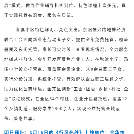
展”模式，做到作业辅导扎实到位、特色课程丰富多元，真
正实现托管有温度、服务有质量。
各县市区特色鲜明、亮点突出。东阳振兴路地摊经济
联合工会面向新业态劳动者子女，提供全年免费托管，覆盖
暑期及夜间托管，家长可实时线上查看现场情况，全力服务
地摊从业群体。金华开发区聚焦产业工人，在秋滨小学、汤
溪小学设立托管点，覆盖百余家企业、500余名职工子女，
实行分龄分班、系统化托管，有效解决企业职工后顾之忧，
助力优化营商环境。金东区创新“工会+团委+乡镇+村社+企
业”联动模式，在全区54个村社、企业开设暑托班，覆盖12
个乡镇街道，服务学生1800余人，实现公益托管全域覆
盖、普惠共享。
明日预告：6月18日的《行风热线》上线单位：金华市