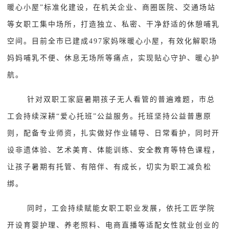
暖心小屋”标准化建设，在机关企业、商圈医院、交通场站
等女职工集中场所，打造独立、私密、干净舒适的休憩哺乳
空间。目前全市已建成497家妈咪暖心小屋，有效化解职场
妈妈哺乳不便、休息无场所等痛点，实现贴心守护、暖心护
航。
针对双职工家庭暑期孩子无人看管的普遍难题，市总
工会持续深耕“爱心托班”公益服务。托班坚持公益普惠原
则，配备专业师资，扎实做好作业辅导、日常看护，同时开
设非遗体验、艺术美育、体能训练、安全教育等特色课程，
让孩子暑期有托管、有陪伴、有成长，切实为职工减负松
绑。
同时，工会持续赋能女职工职业发展，依托工匠学院
开设育婴护理、养老照料、电商直播等适配女性就业创业的