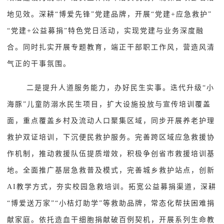
地见效。深耕“博爱先锋”党建品牌，开展“党建+应急救护”
“党建+公益募捐”特色党日活动，实现党建与业务深度融
合。同时扎实开展专题教育，端正干部职工作风，营造风清
气正的干事氛围。
二是提升人道服务能力，办好民生实事。迭代升级“小
海豚”儿童防溺水民生项目，扩大设施投放与宣传培训覆盖
面，重点覆盖乡村及流动人口聚集区域，同步开展养老护理
救护双证培训，下沉便民救护服务。完善跨区域应急救援协
作机制，推动救援队伍提质增效，积极争创省市救援培训基
地。全面推广基层急救普及模式，完善城乡救护站点，创新
AI教学方式，夯实校园急救培训。拓宽公益募捐渠道，深耕
“博爱送万家”“小桔灯助学”等救助品牌，常态化帮扶困难捐
献家庭。依托造血干细胞捐献破百例契机，开展系列生命教