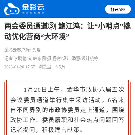
打开APP
两会委员通道③| 鲍江鸿：让“小哨点”撬
动优化营商“大环境”
金彩云客户端>头条
记者 李晓艳/文 韩东儒/摄 杨霄/设计 潘慧/设计统筹
2026-01-20 17:57
浏览量：6.5万
1
月
20
日上午
，金华市政协八届五次
会议委员通道举行集中采访活动。
6
名来
自不同界别的市政协委员走上通道，围绕
政协工作、委员履职和社会热点问题回答
记者提问，
积极建言献策
。