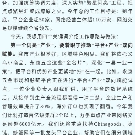
务，加强统筹协调力度，深入实施“繁星闪亮”工程，把
点点繁星汇聚成燎原之火。今年总的工作目标是：到年
底，平台企业超50家，网络经营主体超110万家，网络交
易规模继续全省领先。
今天，我想用四个关键词介绍工作思路与做法：
第一个词是“产业”，要着眼于推动“平台+产业”双向
赋能。
我市产业根基好，区域特色明显。我们将依托义
乌小商品、永康五金这些“金名片”，深化“一县一业一
策”，把平台和优势产业更紧地“拧”在一起。比如，永康
五金市场和脉链平台正在进行“平台+产业”双向赋能试
点，一位企业负责人跟我们讲，用了平台的数智系统
后，从接单到生产全流程都看得一清二楚，企业生产和
管理效率提升了80%，海外订单也实现了翻番。今年我
们计划打造百亿级集群2个以上，力争重点产业带网络交
易额超6000亿元。我们还将重点扶持Chinagoods、脉
链、螃蟹网等一批龙头平台企业，帮助它们在细分领域