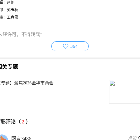
辑：赵创
审：郭玉秋
审：王春雷
未经许可，不得转载”
364
相关专题
【专题】聚焦2026金华市两会
精彩评论（
2
）
点赞
网友3486