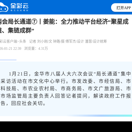
打开APP
两会局长通道⑦丨姜能：全力推动平台经济“聚星成
链、集链成群”
彩云客户端>头条
记者 刘小刚/文 钟路/摄 傅军杰/设计 潘慧/设计统筹
26-01-21 22:39
浏览量：4.31万
1月21日，金华市八届人大六次会议“局长通道”集中
采访活动在市文化中心举行。市发改委、市经信局、市
科技局、市农业农村局、市商务局、市文广旅游局、市
市场监管局主要负责人回答记者提问，解读政府工作报
告，回应社会关切。