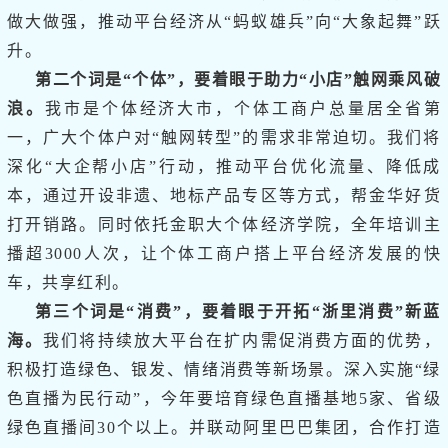
做大做强，推动平台经济从“蚂蚁雄兵”向“大象起舞”跃
升。
第二个词是“个体”，要着眼于助力“小店”触网乘风破
浪。
我市是个体经济大市，个体工商户总量居全省第
一，广大个体户对“触网转型”的需求非常迫切。我们将
深化“大企帮小店”行动，推动平台优化流量、降低成
本，通过开设非遗、地标产品专区等方式，帮金华好货
打开销路。同时依托金职大个体经济学院，全年培训主
播超3000人次，让个体工商户搭上平台经济发展的快
车，共享红利。
第三个词是“消费”，要着眼于开拓“浙里消费”新蓝
海。
我们将持续放大平台在扩内需促消费方面的优势，
积极打造绿色、银发、情绪消费等新场景。深入实施“绿
色直播为民行动”，今年要培育绿色直播基地5家、省级
绿色直播间30个以上。并联动阿里巴巴集团，合作打造