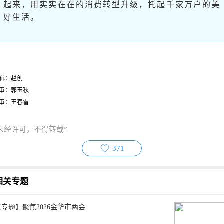
起来，用实实在在的消费转型升级，托起千家万户的美
好生活。
辑：赵创
审：郭玉秋
审：王春雷
未经许可，不得转载”
371
相关专题
【专题】聚焦2026金华市两会