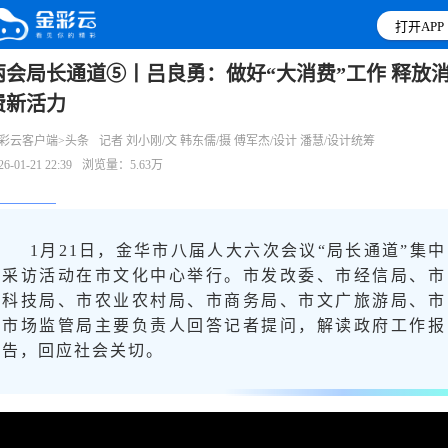
打开APP
两会局长通道⑤丨吕良勇：做好“大消费”工作 释放
费新活力
彩云客户端>头条
记者 刘小刚/文 韩东儒/摄 傅军杰/设计 潘慧/设计统筹
26-01-21 22:39
浏览量：5.63万
1月21日，金华市八届人大六次会议“局长通道”集中
采访活动在市文化中心举行。市发改委、市经信局、市
科技局、市农业农村局、市商务局、市文广旅游局、市
市场监管局主要负责人回答记者提问，解读政府工作报
告，回应社会关切。