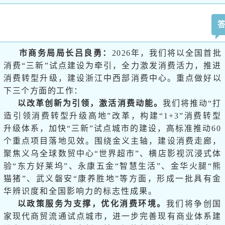
市商务局局长吕良勇：
2026年，我们将以全国首批
消费“三新”试点建设为牵引，全力激发消费活力，推进
消费转型升级，建设浙江中西部消费中心。重点做好以
下三个方面的工作：
以改革创新为引领，激活消费动能。
我们将推动“打
造引领消费转型升级高地”改革，构建“1+3”消费转型
升级体系，加快“三新”试点城市的建设，高标准推动60
个重点项目落地见效。围绕金义主轴，建设消费走廊，
聚焦义乌全球数贸中心“世界超市”、横店影视沉浸式体
验“东方好莱坞”、永康五金“智慧生活”、金华火腿“熊
猫猪”、武义磐安“康养胜地”等方面，形成一批具有金
华辨识度和全国影响力的标志性成果。
以政策服务为支撑，优化消费环境。
我们将争创国
家现代商贸流通试点城市，进一步完善现有商业体系建