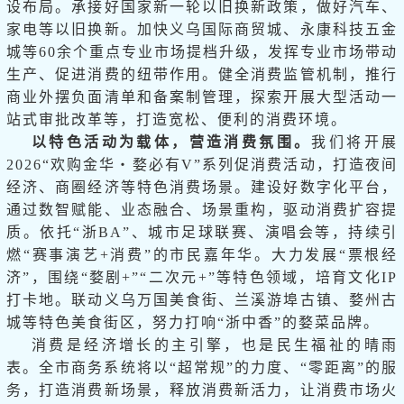
设布局。承接好国家新一轮以旧换新政策，做好汽车、
家电等以旧换新。加快义乌国际商贸城、永康科技五金
城等60余个重点专业市场提档升级，发挥专业市场带动
生产、促进消费的纽带作用。健全消费监管机制，推行
商业外摆负面清单和备案制管理，探索开展大型活动一
站式审批改革等，打造宽松、便利的消费环境。
以特色活动为载体，营造消费氛围。
我们将开展
2026“欢购金华・婺必有V”系列促消费活动，打造夜间
经济、商圈经济等特色消费场景。建设好数字化平台，
通过数智赋能、业态融合、场景重构，驱动消费扩容提
质。依托“浙BA”、城市足球联赛、演唱会等，持续引
燃“赛事演艺+消费”的市民嘉年华。大力发展“票根经
济”，围绕“婺剧+”“二次元+”等特色领域，培育文化IP
打卡地。联动义乌万国美食街、兰溪游埠古镇、婺州古
城等特色美食街区，努力打响“浙中香”的婺菜品牌。
消费是经济增长的主引擎，也是民生福祉的晴雨
表。全市商务系统将以“超常规”的力度、“零距离”的服
务，打造消费新场景，释放消费新活力，让消费市场火