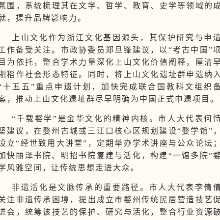
氛围，系统梳理其在文学、哲学、教育、史学等领域的
就，提升品牌影响力。
上山文化作为浙江文化基因源头，其保护研究与申
工作备受关注。市政协委员郑旦锋建议，以“考古中国”
目为依托，整合学术力量深化上山文化价值阐释，厘清
期稻作社会形态特征。同时，将上山文化遗址群申遗纳
“十五五”重点申遗计划，加快完成联合国教科文组织
案，推动上山文化遗址群尽早明确为中国正式申遗项目。
“千载婺学”是金华文化的精神内核。市人大代表何
坚建议，在婺州古城或三江口核心区规划建设“婺学馆”
设立“经世致用大讲堂”，定期举办学术讲座与公众论坛
加快丽泽书院、明招书院复建与活化，构建“一馆多院”
学风雅空间，让传统思想走进大众。
非遗活化是文脉传承的重要路径。市人大代表李倩
关注非遗传承困境，提出成立市婺州传统民居营造技艺
进会，统筹该技艺的保护、研究与活化，整合行业资源