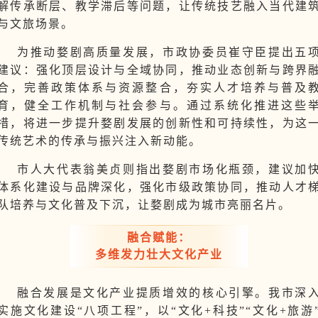
解传承断层、教学滞后等问题，让传统技艺融入当代建
与文旅场景。
为推动婺剧高质量发展，市政协委员崔守臣提出五
建议：强化顶层设计与全域协同，推动业态创新与跨界
合，完善政策体系与资源整合，夯实人才培养与普及
育，健全工作机制与社会参与。通过系统化推进这些
措，将进一步提升婺剧发展的创新性和可持续性，为这
传统艺术的传承与振兴注入新动能。
市人大代表翁美贞则指出婺剧市场化瓶颈，建议加
体系化建设与品牌深化，强化市级政策协同，推动人才
队培养与文化普及下沉，让婺剧成为城市亮丽名片。
融合赋能：
多维发力壮大文化产业
融合发展是文化产业提质增效的核心引擎。我市深
实施文化建设“八项工程”，以“文化+科技”“文化+旅游