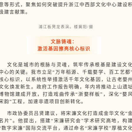
意等形式，聚焦如何突破提升浙江中西部文化中心建设
极建言献策。
浦江板凳龙表演。楼冀阳/摄
文脉铸魂：
激活基因擦亮核心标识
文化是城市的根脉与灵魂，筑牢传承根基是建设文
中心的关键。我市立足“万年稻源、千载婺学、百工艺都
核心标识，以系统性举措激活千年文化基因，让古老婺
文化焕发新生。政府工作报告明确，年内将推动上山遗
博物馆建成开放，打造戏曲传承“浙婺样板”，深化“婺
宋韵”工程，加速非遗项目创新转化。
市政协委员吕贤建议，将宋濂文化打造成金华文化“
名片”。他提出，搭建“宋濂研究会”学术研究高地，构
“数字宋濂”国际交流平台，通过命名“宋濂学校”厚植文