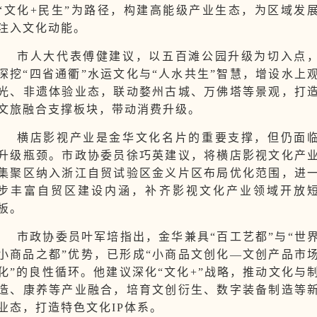
“文化+民生”为路径，构建高能级产业生态，为区域发
注入文化动能。
市人大代表傅健建议，以五百滩公园升级为切入点
深挖“四省通衢”水运文化与“人水共生”智慧，增设水上
光、非遗体验业态，联动婺州古城、万佛塔等景观，打
文旅融合支撑板块，带动消费升级。
横店影视产业是金华文化名片的重要支撑，但仍面
升级瓶颈。市政协委员徐巧英建议，将横店影视文化产
集聚区纳入浙江自贸试验区金义片区布局优化范围，进
步丰富自贸区建设内涵，补齐影视文化产业领域开放
板。
市政协委员叶军培指出，金华兼具“百工艺都”与“世
小商品之都”优势，已形成“小商品文创化—文创产品市
化”的良性循环。他建议深化“文化+”战略，推动文化与
造、康养等产业融合，培育文创衍生、数字装备制造等
业态，打造特色文化IP体系。