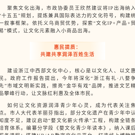
聚焦文化出海，市政协委员王欣然建议将IP出海纳
“十五五”规划，提炼兼具国际表达力的文化符号，构建
一叙事框架。依托义乌商贸优势，探索“文化IP+产品+
易”模式，让文化元素融入小商品出海。
惠民提质：
共建共享润泽百姓生活
建设浙江中西部文化中心，核心是以文化人、以文
民。政府工作报告提出，今年将深化“浙江有礼·八婺
先”市域文明新实践，擦亮“金华有戏”品牌，推进文艺
品攀峰行动，让文脉红利惠及全体市民。
如何让文化资源润泽青少年心灵，成为代表关注
点。市人大代表羊丽芬指出，部分文化遗产在青少年中
知度不足，建议启动“婺文化薪火传承”工程，构建全链
培育体系。编纂分学段《婺文化青少年读本》，纳入课