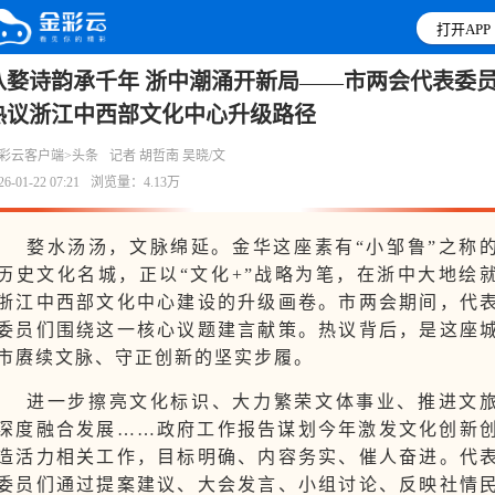
打开APP
八婺诗韵承千年 浙中潮涌开新局
——
市两会代表委
热议浙江中西部文化中心升级路径
彩云客户端>头条
记者 胡哲南 吴晓/文
26-01-22 07:21
浏览量：4.13万
婺水汤汤，文脉绵延。金华这座素有“小邹鲁”之称
历史文化名城，正以“文化+”战略为笔，在浙中大地绘
浙江中西部文化中心建设的升级画卷。市两会期间，代
委员们围绕这一核心议题建言献策。热议背后，是这座
市赓续文脉、守正创新的坚实步履。
进一步擦亮文化标识、大力繁荣文体事业、推进文
深度融合发展……政府工作报告谋划今年激发文化创新
造活力相关工作，目标明确、内容务实、催人奋进。代
委员们通过提案建议、大会发言、小组讨论、反映社情