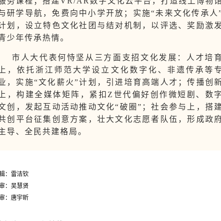
服务课程；搭建VR/AR数字文化云平台，打造线上博物
与研学导航，免费向中小学开放；实施“未来文化传承人
计划，设立特色文化社团与结对机制，以评选、奖励激
青少年传承热情。
市人大代表何恃坚从三方面支招文化发展：人才培
上，依托浙江师范大学设立文化数字化、非遗传承等
业，实施“文化薪火”计划，引进培育高端人才；传播创
上，构建全媒体矩阵，紧扣Z世代偏好创作微短剧、数
文创，发起互动活动推动文化“破圈”；社会参与上，搭
共创平台征集创意方案，壮大文化志愿者队伍，形成政
主导、全民共建格局。
辑：雷洁钦
审：吴慧贤
审：唐宇昕